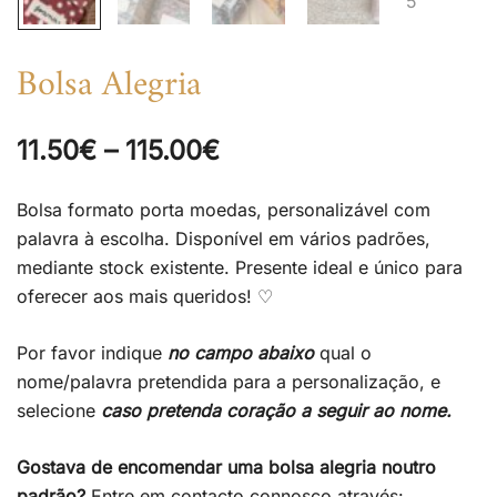
Bolsa Alegria
Price
11.50
€
–
115.00
€
range:
Bolsa formato porta moedas, personalizável com
11.50€
palavra à escolha. Disponível em vários padrões,
mediante stock existente. Presente ideal e único para
through
oferecer aos mais queridos! ♡
115.00€
Por favor indique
no campo abaixo
qual o
nome/palavra pretendida para a personalização, e
selecione
caso pretenda coração a seguir ao nome.
Gostava de encomendar uma bolsa alegria noutro
padrão?
Entre em contacto connosco através: