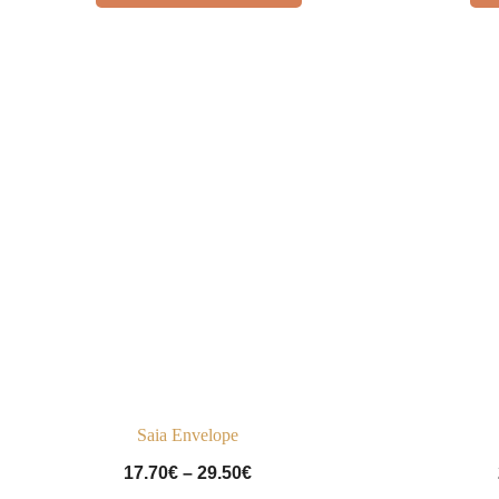
Saia Envelope
Price
17.70
€
–
29.50
€