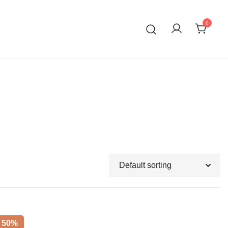
0
= 50%