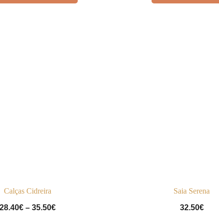
Calças Cidreira
Saia Serena
Price
28.40
€
–
35.50
€
32.50
€