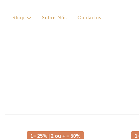
Skip
to
Shop
Sobre Nós
Contactos
content
1= 25% | 2 ou + = 50%
1