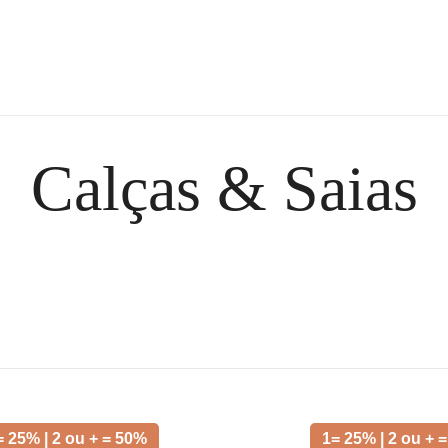
the m pire store
the m pire
Calças & Saias
= 25% | 2 ou + = 50%
1= 25% | 2 ou + 