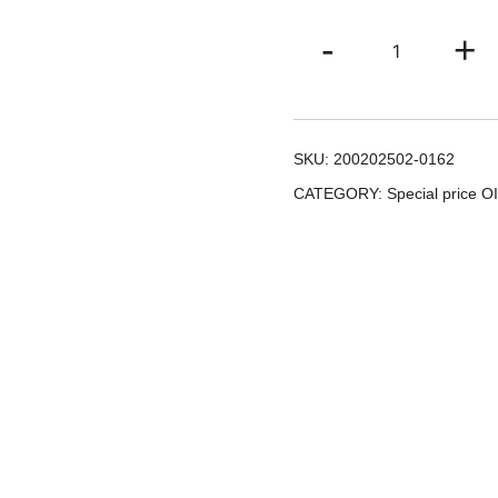
Saia
-
+
Hortelã
quantity
SKU:
200202502-0162
CATEGORY:
Special price OI