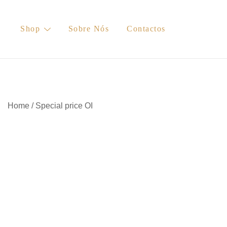
Skip
to
Shop
Sobre Nós
Contactos
content
Home
/
Special price OI