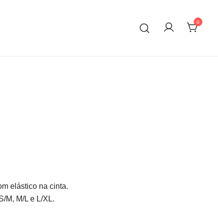
0
m elástico na cinta.
S/M, M/L e L/XL.