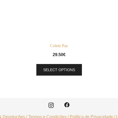
Colete Paz
29.50
€
This
SELECT OPTIONS
product
has
multiple
variants.
The
options
may
& Devoluções
/
Termos e Condições
/
Política de Privacidade
/