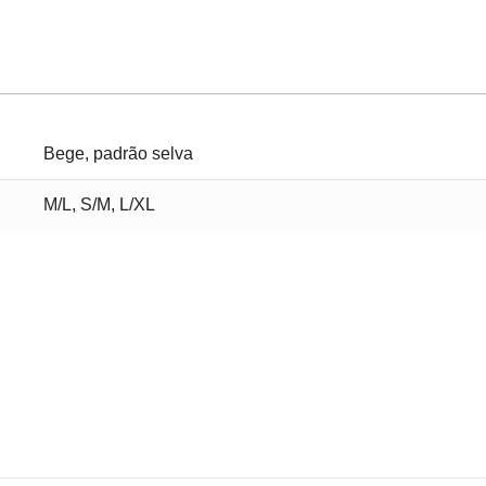
Bege, padrão selva
M/L, S/M, L/XL