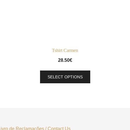
Tshirt Carmen
28.50
€
This
SELECT OPTIONS
product
has
multiple
variants.
The
options
may
Livro de Reclamações
/
Contact Us