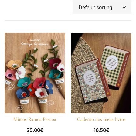
Mimos Ramos Páscoa
Caderno dos meus livros
30.00
€
16.50
€