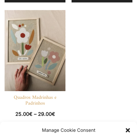
h
mu
va
T
op
m
b
c
o
th
p
p
Quadros Madrinhas e
Padrinhos
Price
25.00
€
–
29.00
€
range:
This
25.00€
Manage Cookie Consent
SELECT OPTIONS
product