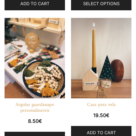
ADD TO CART
SELECT OPTIONS
p
h
mu
va
T
op
m
b
c
o
th
p
p
Argolas guardanapo
Casa para vela
personalizaveis
19.50
€
8.50
€
This
ADD TO CART