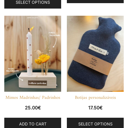
SELECT OPTIONS
product
has
multiple
variants.
The
options
may
be
chosen
on
the
product
page
Mimos Madrinhas/ Padrinhos
Botijas personalizáveis
25.00
€
17.50
€
Th
ADD TO CART
SELECT OPTIONS
p