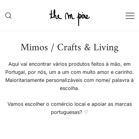
Skip
to
content
the m pire
the m pire store
Mimos / Crafts & Living
Aqui vai encontrar vários produtos feitos à mão, em
Portugal, por nós, um a um com muito amor e carinho.
Maioritariamente personalizáveis com nome/ palavra à
escolha.
Vamos escolher o comércio local e apoiar as marcas
portuguesas? ♡