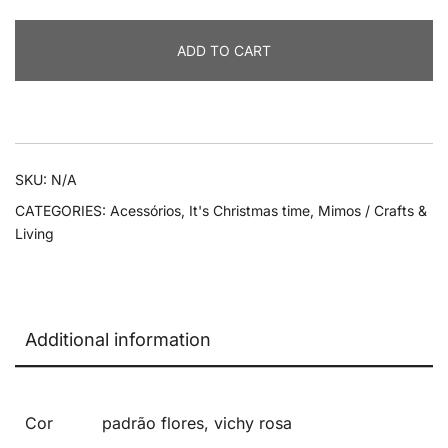
Criança
quantity
ADD TO CART
SKU:
N/A
CATEGORIES:
Acessórios
,
It's Christmas time
,
Mimos / Crafts &
Living
Additional information
Cor
padrão flores, vichy rosa