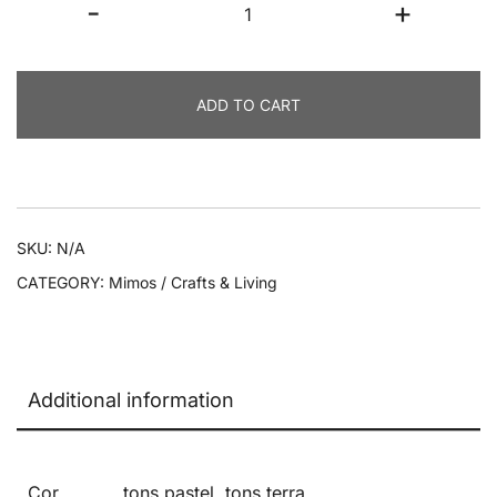
-
+
Madrinhas
e
Padrinhos
ADD TO CART
quantity
SKU:
N/A
CATEGORY:
Mimos / Crafts & Living
Additional information
Cor
tons pastel, tons terra