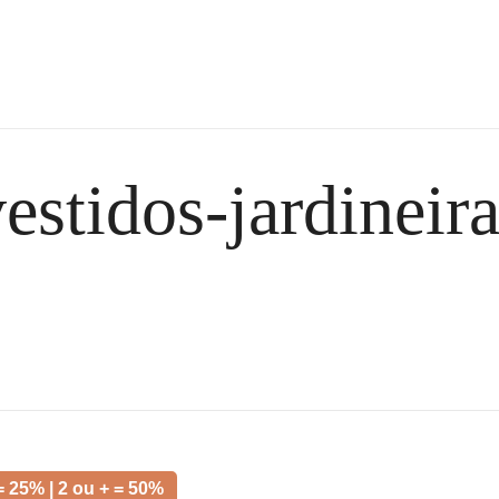
the m pire store
the m pire
estidos-jardineir
= 25% | 2 ou + = 50%