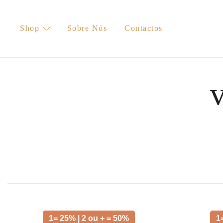
Skip
to
Shop
Sobre Nós
Contactos
content
v
1= 25% | 2 ou + = 50%
1