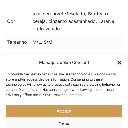
azul céu, Azul Mesclado, Bordeaux,
Cor
cereja, cinzento acastanhado, Laranja,
preto veludo
Tamanho
M/L, S/M
Manage Cookie Consent
To provide the best experiences, we use technologies like cookies to
store and/or access device information. Consenting to these
technologies will allow us to process data such as browsing behavior or
unique IDs on this site. Not consenting or withdrawing consent, may
adversely affect certain features and functions.
Home
/
Portes & Envios
/
Trocas & Devoluções
/
Accept
Termos e Condições
/
Política de Privacidade
/
Livro
de Reclamações
/
Contact Us
Deny