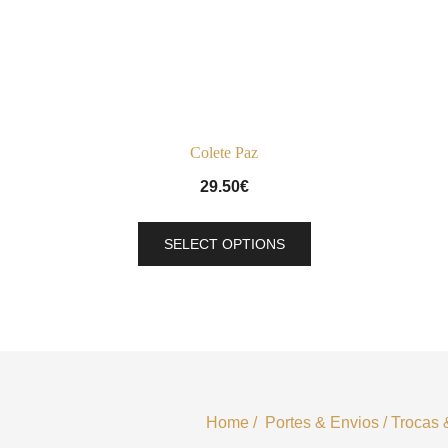
Colete Paz
29.50
€
This
SELECT OPTIONS
product
has
multiple
variants.
The
options
may
Home
/
Portes & Envios
/
Trocas 
be