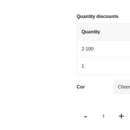
Quantity discounts
Quantity
2-100
1
Cor
Camisa
-
+
Ivy
quantity