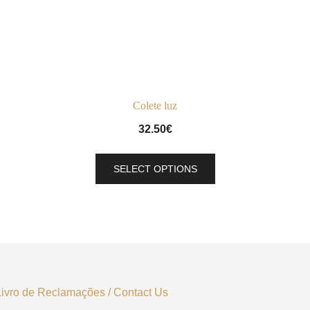
Colete luz
32.50
€
This
SELECT OPTIONS
product
has
multiple
variants.
The
options
may
Livro de Reclamações
/
Contact Us
be