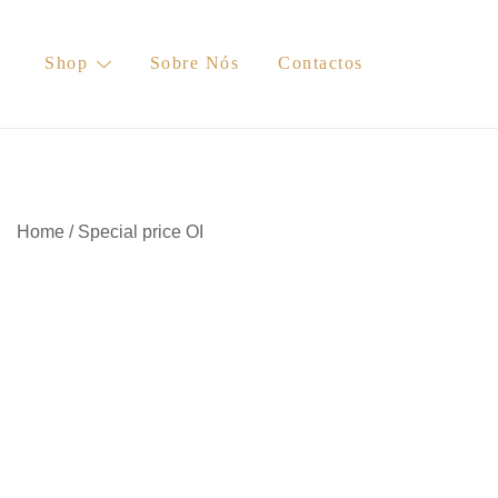
Skip
to
Shop
Sobre Nós
Contactos
content
Home
/
Special price OI