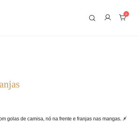
0
anjas
ent
e
om golas de camisa, nó na frente e franjas nas mangas.
⚡️