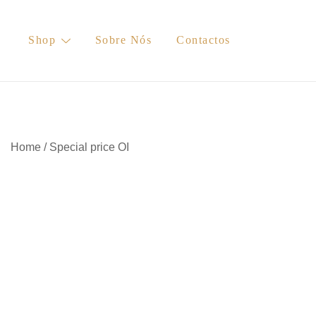
Skip
to
Shop
Sobre Nós
Contactos
content
Home
/
Special price OI