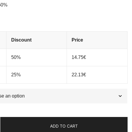
5€.
 50%
Discount
Price
50%
14.75
€
25%
22.13
€
ADD TO CART