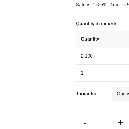
29.50€.
14.7
Saldos: 1=25%, 2 ou + =
Quantity discounts
Quantity
2-100
1
Tamanho
Casaco
-
+
Noz