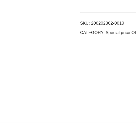
franjas
quantity
SKU:
200202302-0019
CATEGORY:
Special price OI