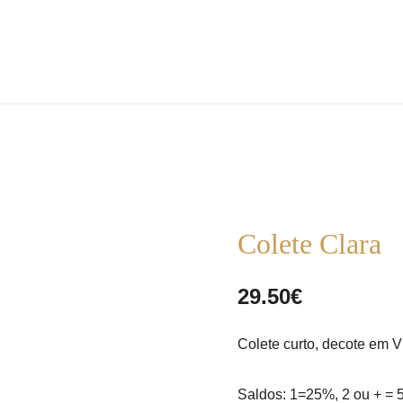
the m pire store
the m pire
Colete Clara
1= 25% | 2 ou + = 50%
1= 25% | 2 ou + = 50%
29.50
€
Colete curto, decote em V
Saldos: 1=25%, 2 ou + =