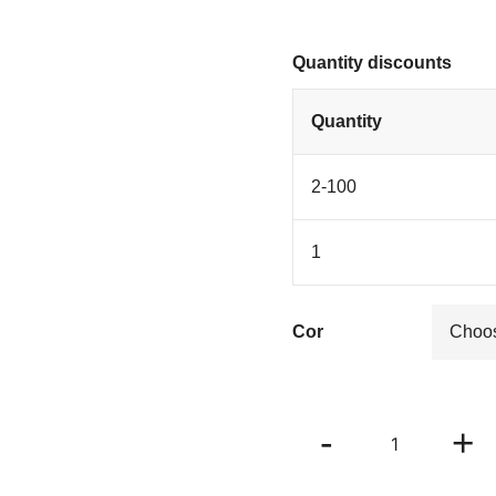
Quantity discounts
Quantity
2-100
1
Cor
Colete
-
+
Clara
quantity