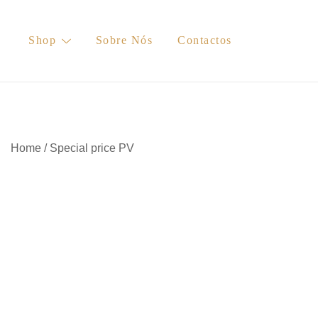
Skip
to
Shop
Sobre Nós
Contactos
content
Home
/
Special price PV