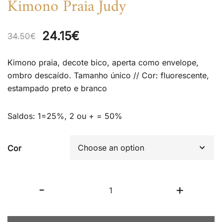
Kimono Praia Judy
Original
Current
24.15
€
34.50
€
price
price
Kimono praia, decote bico, aperta como envelope,
was:
is:
ombro descaído. Tamanho único // Cor: fluorescente,
estampado preto e branco
34.50€.
24.15€.
Saldos: 1=25%, 2 ou + = 50%
Cor
Kimono
-
+
Praia
Judy
quantity