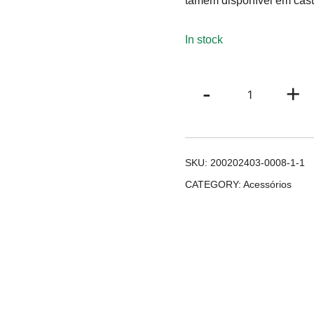
tamém disponível em cast
In stock
Lenço
-
+
Amesterdão
quantity
SKU:
200202403-0008-1-1
CATEGORY:
Acessórios