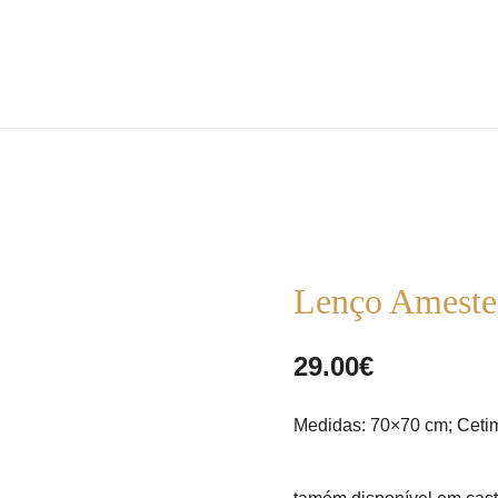
the m pire store
the m pire
Lenço Ameste
29.00
€
Medidas: 70×70 cm; Cetim