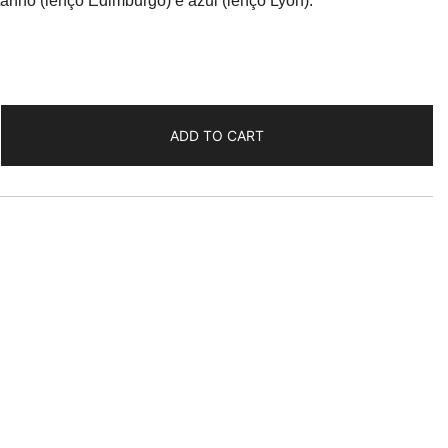
anho (lenço Edimburgo) e azul (lenço Lyon).
ADD TO CART