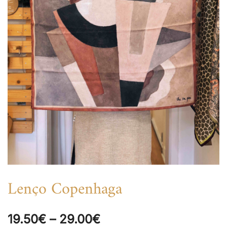
Lenço Copenhaga
Price
19.50
€
–
29.00
€