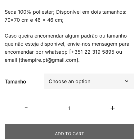
range:
Seda 100% poliester; Disponível em dois tamanhos:
19.50€
70×70 cm e 46 x 46 cm;
through
Caso queira encomendar algum padrão ou tamanho
29.00€
que não esteja disponível, envie-nos mensagem para
encomendar por whatsapp [+351 22 319 5895 ou
email [thempire.pt@gmail.com].
Tamanho
Lenço
-
+
Copenhaga
quantity
ADD TO CART