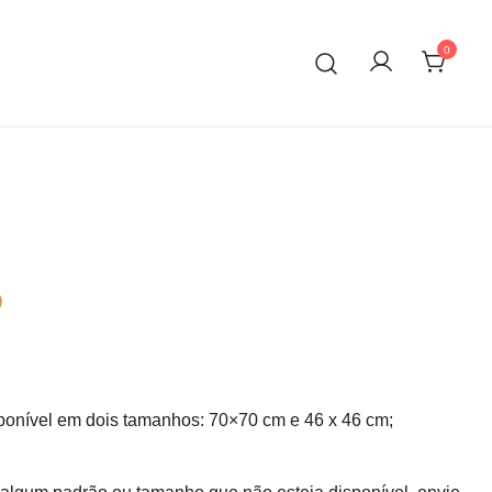
0
o
rice
ange:
ponível em dois tamanhos: 70×70 cm e 46 x 46 cm;
9.50€