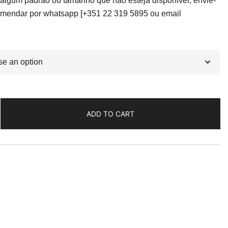
hrough
lgum padrão ou tamanho que não esteja disponível, envie-
endar por whatsapp [+351 22 319 5895 ou email
9.00€
ADD TO CART