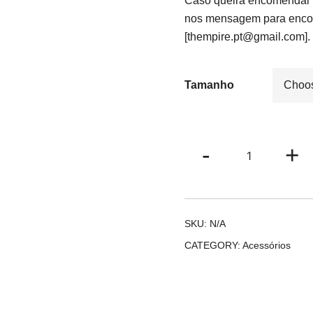
t
Caso queira encomendar a
nos mensagem para encom
2
[thempire.pt@gmail.com].
Tamanho
Lenço
-
+
Maputo
quantity
SKU:
N/A
CATEGORY:
Acessórios