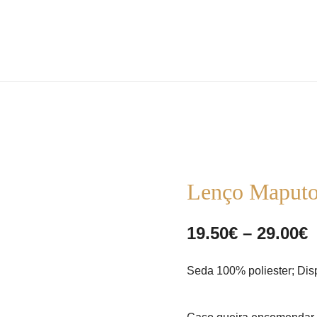
the m pire store
the m pire
Lenço Maput
P
19.50
€
–
29.00
€
r
Seda 100% poliester; Dis
1