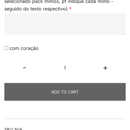
selecionado pack mimos, pf indique cada mimo -
seguido do texto respectivo)
*
com coração
Mimo
-
+
berloque
quantity
ADD TO CART
SKU:
N/A