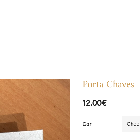
the m pire
the m pire store
Porta Chaves
12.00
€
Cor