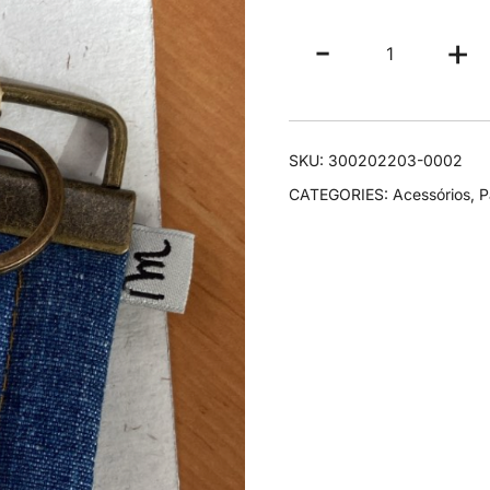
Porta
-
+
Chaves
quantity
SKU:
300202203-0002
CATEGORIES:
Acessórios
,
P