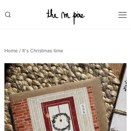
Skip
to
content
the m pire
the m pire store
Home
/
It's Christmas time
🔍