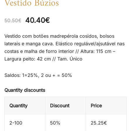
Vestido Búzios
Original
Current
40.40
€
50.50
€
price
price
Vestido com botões madrepérola cosidos, bolsos
was:
is:
laterais e manga cava. Elástico regulável/ajsutável nas
costas e malha de forro interior // Altura: 115 cm –
50.50€.
40.40€.
Largura peito: 42 cm // Tam. Único
Saldos: 1=25%, 2 ou + = 50%
Quantity discounts
Quantity
Discount
Price
2-100
50%
25.25
€