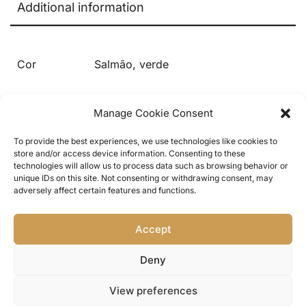
Additional information
Cor
Salmão, verde
Manage Cookie Consent
To provide the best experiences, we use technologies like cookies to
store and/or access device information. Consenting to these
technologies will allow us to process data such as browsing behavior or
unique IDs on this site. Not consenting or withdrawing consent, may
adversely affect certain features and functions.
Home
/
Portes & Envios
/
Trocas & Devoluções
/
Accept
Termos e Condições
/
Política de Privacidade
/
Livro
de Reclamações
/
Contact Us
Deny
View preferences