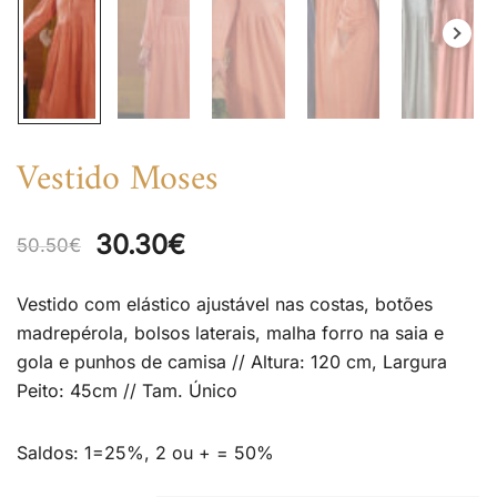
Vestido Moses
Original
Current
30.30
€
50.50
€
price
price
Vestido com elástico ajustável nas costas, botões
was:
is:
madrepérola, bolsos laterais, malha forro na saia e
gola e punhos de camisa // Altura: 120 cm, Largura
50.50€.
30.30€.
Peito: 45cm // Tam. Único
Saldos: 1=25%, 2 ou + = 50%