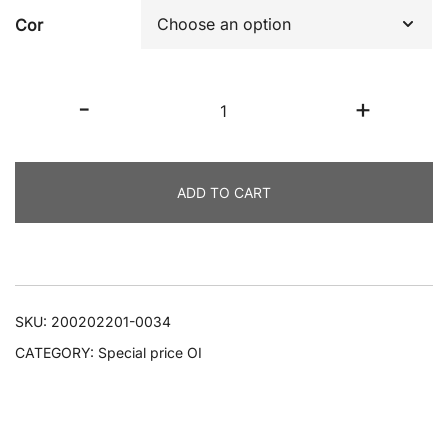
Cor
Vestido
-
+
Moses
quantity
ADD TO CART
SKU:
200202201-0034
CATEGORY:
Special price OI