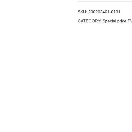
quantity
SKU:
200202401-0131
CATEGORY:
Special price P