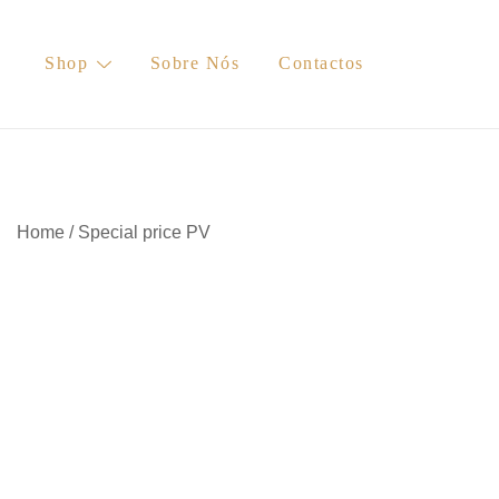
Skip
to
Shop
Sobre Nós
Contactos
content
Home
/
Special price PV