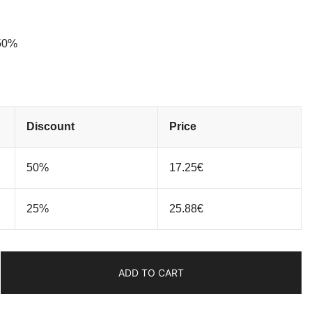
5€.
 50%
Discount
Price
50%
17.25
€
25%
25.88
€
ADD TO CART