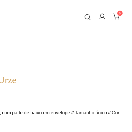
0
 Urze
ent
e
o, com parte de baixo em envelope // Tamanho único // Cor: