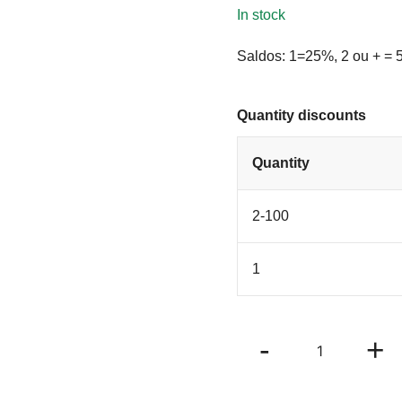
34.50€.
24.1
In stock
Saldos: 1=25%, 2 ou + =
Quantity discounts
Quantity
2-100
1
Vestido
-
+
Praia
Urze