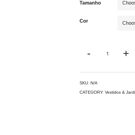
Tamanho
Cor
Vestido
-
+
Viviane
quantity
SKU:
N/A
CATEGORY:
Vestidos & Jard