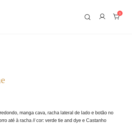
0
ne
redondo, manga cava, racha lateral de lado e botão no
rro até à racha // cor:
verde tie and dye e Castanho