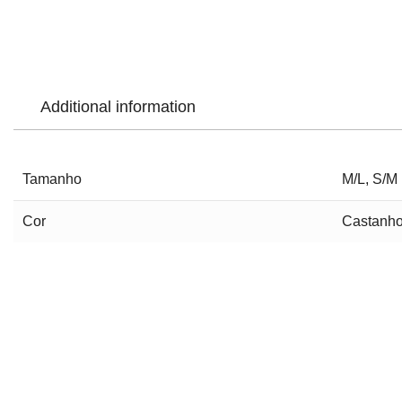
Additional information
Tamanho
M/L, S/M
Cor
Castanho